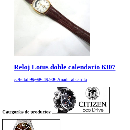
Reloj Lotus doble calendario 6307
El
El
¡Oferta!
99,00
€
49,90
€
Añadir al carrito
precio
precio
original
actual
era:
es:
99,00€.
49,90€.
Categorías de productos: