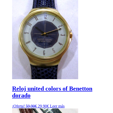
Reloj united colors of Benetton
dorado
El
El
¡Oferta!
59,90
€
29,90
€
Leer más
precio
precio