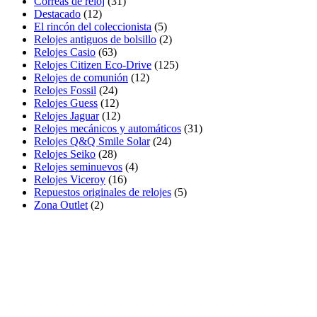
Correas de reloj
(31)
Destacado
(12)
El rincón del coleccionista
(5)
Relojes antiguos de bolsillo
(2)
Relojes Casio
(63)
Relojes Citizen Eco-Drive
(125)
Relojes de comunión
(12)
Relojes Fossil
(24)
Relojes Guess
(12)
Relojes Jaguar
(12)
Relojes mecánicos y automáticos
(31)
Relojes Q&Q Smile Solar
(24)
Relojes Seiko
(28)
Relojes seminuevos
(4)
Relojes Viceroy
(16)
Repuestos originales de relojes
(5)
Zona Outlet
(2)