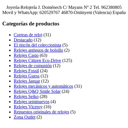
Joyería-Relojería J. Doménech C/ Mayans Nº 2 Tel. 962380805
Movil y WhatsApp: 620529767 46870-Ontinyent (Valencia) España
Categorías de productos
Correas de reloj
(31)
Destacado
(12)
El rincón del coleccionista
(5)
Relojes antiguos de bolsillo
(2)
Relojes Casio
(63)
Relojes Citizen Eco-Drive
(125)
Relojes de comunión
(12)
Relojes Fossil
(24)
Relojes Guess
(12)
Relojes Jaguar
(12)
Relojes mecánicos y automáticos
(31)
Relojes Q&Q Smile Solar
(24)
Relojes Seiko
(28)
Relojes seminuevos
(4)
Relojes Viceroy
(16)
Repuestos originales de relojes
(5)
Zona Outlet
(2)