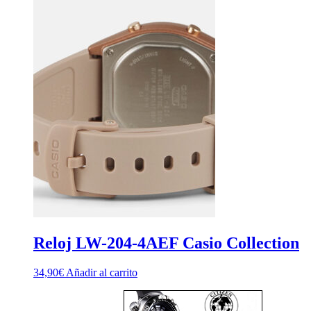
Reloj LW-204-4AEF Casio Collection
34,90
€
Añadir al carrito