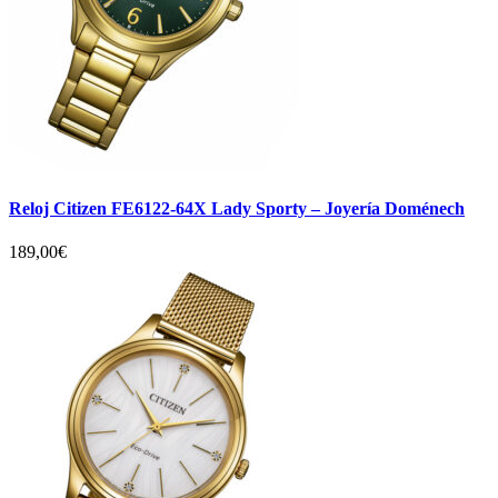
Reloj Citizen FE6122-64X Lady Sporty – Joyería Doménech
189,00
€