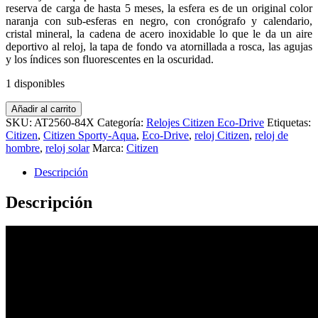
reserva de carga de hasta 5 meses, la esfera es de un original color
naranja con sub-esferas en negro, con cronógrafo y calendario,
cristal mineral, la cadena de acero inoxidable lo que le da un aire
deportivo al reloj, la tapa de fondo va atornillada a rosca, las agujas
y los índices son fluorescentes en la oscuridad.
1 disponibles
Reloj
Añadir al carrito
Citizen
SKU:
AT2560-84X
Categoría:
Relojes Citizen Eco-Drive
Etiquetas:
AT2560-
Citizen
,
Citizen Sporty-Aqua
,
Eco-Drive
,
reloj Citizen
,
reloj de
84X
hombre
,
reloj solar
Marca:
Citizen
Eco-
Drive
Descripción
Chrono
Sporty-
Descripción
Aqua
cantidad