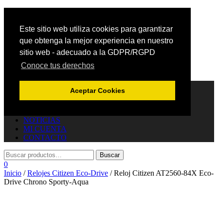
Este sitio web utiliza cookies para garantizar
que obtenga la mejor experiencia en nuestro
sitio web - adecuado a la GDPR/RGPD
Conoce tus derechos
Cambiar navegación
INICIO
Aceptar Cookies
TIENDA
JOYERÍA
CARRITO
NOTICIAS
MI CUENTA
CONTACTO
0
Inicio
/
Relojes Citizen Eco-Drive
/ Reloj Citizen AT2560-84X Eco-
Drive Chrono Sporty-Aqua