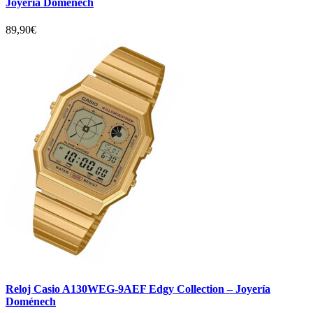
Joyería Doménech
89,90
€
Reloj Casio A130WEG-9AEF Edgy Collection – Joyería
Doménech