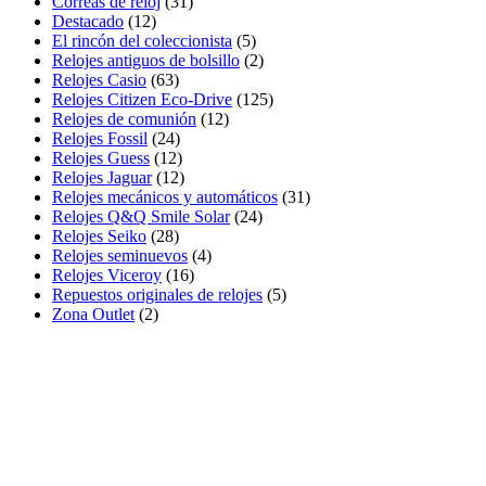
Correas de reloj
(31)
Destacado
(12)
El rincón del coleccionista
(5)
Relojes antiguos de bolsillo
(2)
Relojes Casio
(63)
Relojes Citizen Eco-Drive
(125)
Relojes de comunión
(12)
Relojes Fossil
(24)
Relojes Guess
(12)
Relojes Jaguar
(12)
Relojes mecánicos y automáticos
(31)
Relojes Q&Q Smile Solar
(24)
Relojes Seiko
(28)
Relojes seminuevos
(4)
Relojes Viceroy
(16)
Repuestos originales de relojes
(5)
Zona Outlet
(2)