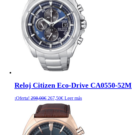
Reloj Citizen Eco-Drive CA0550-52M
El
El
¡Oferta!
298,00
€
267,50
€
Leer más
precio
precio
original
actual
era:
es:
298,00€.
267,50€.